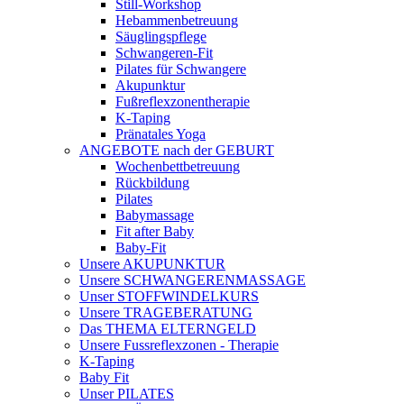
Still-Workshop
Hebammenbetreuung
Säuglingspflege
Schwangeren-Fit
Pilates für Schwangere
Akupunktur
Fußreflexzonentherapie
K-Taping
Pränatales Yoga
ANGEBOTE nach der GEBURT
Wochenbettbetreuung
Rückbildung
Pilates
Babymassage
Fit after Baby
Baby-Fit
Unsere AKUPUNKTUR
Unsere SCHWANGERENMASSAGE
Unser STOFFWINDELKURS
Unsere TRAGEBERATUNG
Das THEMA ELTERNGELD
Unsere Fussreflexzonen - Therapie
K-Taping
Baby Fit
Unser PILATES