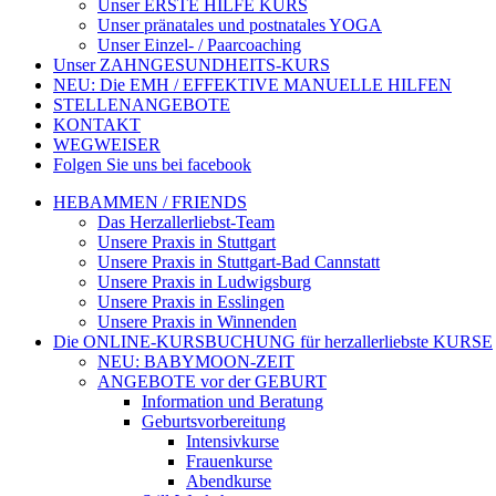
Unser ERSTE HILFE KURS
Unser pränatales und postnatales YOGA
Unser Einzel- / Paarcoaching
Unser ZAHNGESUNDHEITS-KURS
NEU: Die EMH / EFFEKTIVE MANUELLE HILFEN
STELLENANGEBOTE
KONTAKT
WEGWEISER
Folgen Sie uns bei facebook
HEBAMMEN / FRIENDS
Das Herzallerliebst-Team
Unsere Praxis in Stuttgart
Unsere Praxis in Stuttgart-Bad Cannstatt
Unsere Praxis in Ludwigsburg
Unsere Praxis in Esslingen
Unsere Praxis in Winnenden
Die ONLINE-KURSBUCHUNG für herzallerliebste KURSE
NEU: BABYMOON-ZEIT
ANGEBOTE vor der GEBURT
Information und Beratung
Geburtsvorbereitung
Intensivkurse
Frauenkurse
Abendkurse