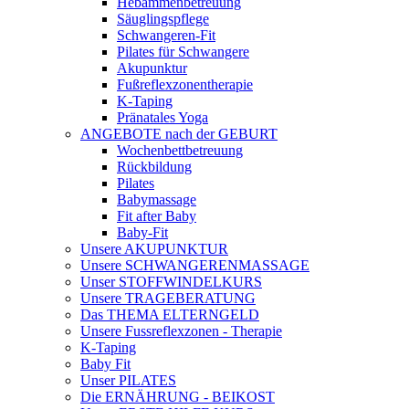
Hebammenbetreuung
Säuglingspflege
Schwangeren-Fit
Pilates für Schwangere
Akupunktur
Fußreflexzonentherapie
K-Taping
Pränatales Yoga
ANGEBOTE nach der GEBURT
Wochenbettbetreuung
Rückbildung
Pilates
Babymassage
Fit after Baby
Baby-Fit
Unsere AKUPUNKTUR
Unsere SCHWANGERENMASSAGE
Unser STOFFWINDELKURS
Unsere TRAGEBERATUNG
Das THEMA ELTERNGELD
Unsere Fussreflexzonen - Therapie
K-Taping
Baby Fit
Unser PILATES
Die ERNÄHRUNG - BEIKOST