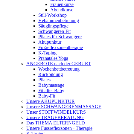
Frauenkurse
Abendkurse
Still-Workshop
Hebammenbetreuung
Säuglingspflege
Schwangeren-Fit
Pilates für Schwangere
Akupunktur
Fußreflexzonentherapie
K-Taping
Pränatales Yoga
ANGEBOTE nach der GEBURT
Wochenbettbetreuung
Rückbildung
Pilates
Babymassage
Fit after Baby
Baby-Fit
Unsere AKUPUNKTUR
Unsere SCHWANGERENMASSAGE
Unser STOFFWINDELKURS
Unsere TRAGEBERATUNG
Das THEMA ELTERNGELD
Unsere Fussreflexzonen - Therapie
K-Taping