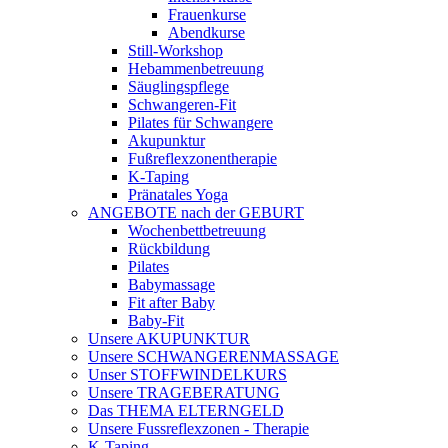
Frauenkurse
Abendkurse
Still-Workshop
Hebammenbetreuung
Säuglingspflege
Schwangeren-Fit
Pilates für Schwangere
Akupunktur
Fußreflexzonentherapie
K-Taping
Pränatales Yoga
ANGEBOTE nach der GEBURT
Wochenbettbetreuung
Rückbildung
Pilates
Babymassage
Fit after Baby
Baby-Fit
Unsere AKUPUNKTUR
Unsere SCHWANGERENMASSAGE
Unser STOFFWINDELKURS
Unsere TRAGEBERATUNG
Das THEMA ELTERNGELD
Unsere Fussreflexzonen - Therapie
K-Taping