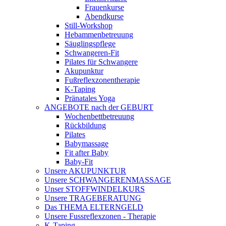
Frauenkurse
Abendkurse
Still-Workshop
Hebammenbetreuung
Säuglingspflege
Schwangeren-Fit
Pilates für Schwangere
Akupunktur
Fußreflexzonentherapie
K-Taping
Pränatales Yoga
ANGEBOTE nach der GEBURT
Wochenbettbetreuung
Rückbildung
Pilates
Babymassage
Fit after Baby
Baby-Fit
Unsere AKUPUNKTUR
Unsere SCHWANGERENMASSAGE
Unser STOFFWINDELKURS
Unsere TRAGEBERATUNG
Das THEMA ELTERNGELD
Unsere Fussreflexzonen - Therapie
K-Taping