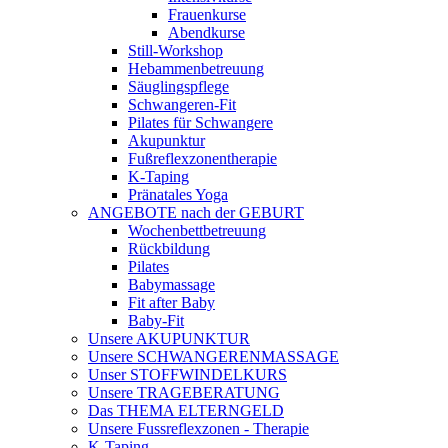
Frauenkurse
Abendkurse
Still-Workshop
Hebammenbetreuung
Säuglingspflege
Schwangeren-Fit
Pilates für Schwangere
Akupunktur
Fußreflexzonentherapie
K-Taping
Pränatales Yoga
ANGEBOTE nach der GEBURT
Wochenbettbetreuung
Rückbildung
Pilates
Babymassage
Fit after Baby
Baby-Fit
Unsere AKUPUNKTUR
Unsere SCHWANGERENMASSAGE
Unser STOFFWINDELKURS
Unsere TRAGEBERATUNG
Das THEMA ELTERNGELD
Unsere Fussreflexzonen - Therapie
K-Taping