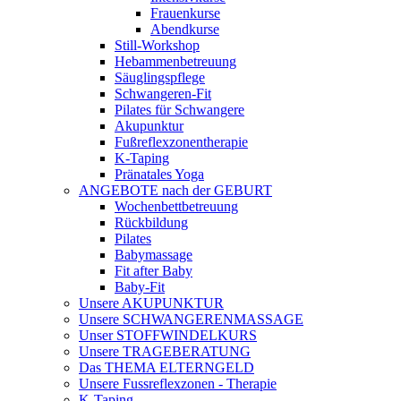
Frauenkurse
Abendkurse
Still-Workshop
Hebammenbetreuung
Säuglingspflege
Schwangeren-Fit
Pilates für Schwangere
Akupunktur
Fußreflexzonentherapie
K-Taping
Pränatales Yoga
ANGEBOTE nach der GEBURT
Wochenbettbetreuung
Rückbildung
Pilates
Babymassage
Fit after Baby
Baby-Fit
Unsere AKUPUNKTUR
Unsere SCHWANGERENMASSAGE
Unser STOFFWINDELKURS
Unsere TRAGEBERATUNG
Das THEMA ELTERNGELD
Unsere Fussreflexzonen - Therapie
K-Taping