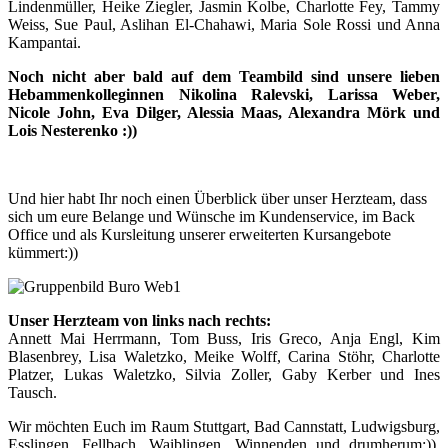
Lindenmüller, Heike Ziegler, Jasmin Kolbe, Charlotte Fey, Tammy
Weiss, Sue Paul, Aslihan El-Chahawi, Maria Sole Rossi und Anna
Kampantai.
Noch nicht aber bald auf dem Teambild sind unsere lieben
Hebammenkolleginnen Nikolina Ralevski, Larissa Weber,
Nicole John, Eva Dilger, Alessia Maas, Alexandra Mörk und
Lois Nesterenko :))
Und hier habt Ihr noch einen Überblick über unser Herzteam, dass
sich um eure Belange und Wünsche im Kundenservice, im Back
Office und als Kursleitung unserer erweiterten Kursangebote
kümmert:))
Unser Herzteam von links nach rechts:
Annett Mai Herrmann, Tom Buss, Iris Greco, Anja Engl, Kim
Blasenbrey, Lisa Waletzko, Meike Wolff, Carina Stöhr, Charlotte
Platzer, Lukas Waletzko, Silvia Zoller, Gaby Kerber und Ines
Tausch.
Wir möchten Euch im Raum Stuttgart, Bad Cannstatt, Ludwigsburg,
Esslingen, Fellbach, Waiblingen, Winnenden und drumherum:))