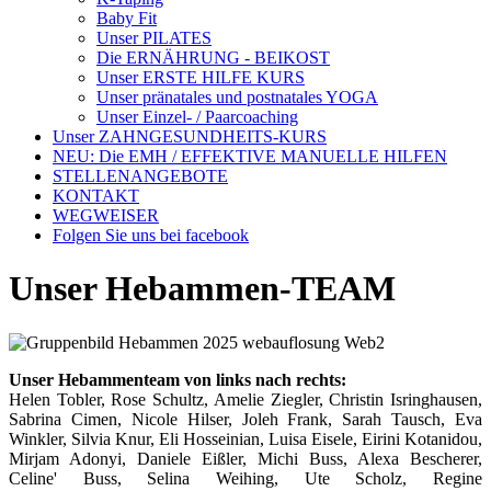
Baby Fit
Unser PILATES
Die ERNÄHRUNG - BEIKOST
Unser ERSTE HILFE KURS
Unser pränatales und postnatales YOGA
Unser Einzel- / Paarcoaching
Unser ZAHNGESUNDHEITS-KURS
NEU: Die EMH / EFFEKTIVE MANUELLE HILFEN
STELLENANGEBOTE
KONTAKT
WEGWEISER
Folgen Sie uns bei facebook
Unser Hebammen-TEAM
Unser Hebammenteam von links nach rechts:
Helen Tobler, Rose Schultz, Amelie Ziegler, Christin Isringhausen,
Sabrina Cimen, Nicole Hilser, Joleh Frank, Sarah Tausch, Eva
Winkler, Silvia Knur, Eli Hosseinian, Luisa Eisele, Eirini Kotanidou,
Mirjam Adonyi, Daniele Eißler, Michi Buss, Alexa Bescherer,
Celine' Buss, Selina Weihing, Ute Scholz, Regine