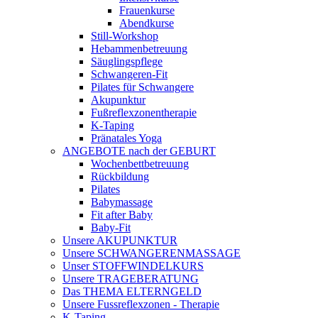
Frauenkurse
Abendkurse
Still-Workshop
Hebammenbetreuung
Säuglingspflege
Schwangeren-Fit
Pilates für Schwangere
Akupunktur
Fußreflexzonentherapie
K-Taping
Pränatales Yoga
ANGEBOTE nach der GEBURT
Wochenbettbetreuung
Rückbildung
Pilates
Babymassage
Fit after Baby
Baby-Fit
Unsere AKUPUNKTUR
Unsere SCHWANGERENMASSAGE
Unser STOFFWINDELKURS
Unsere TRAGEBERATUNG
Das THEMA ELTERNGELD
Unsere Fussreflexzonen - Therapie
K-Taping