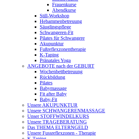
Frauenkurse
Abendkurse
Still-Workshop
Hebammenbetreuung
Säuglingspflege
Schwangeren-Fit
Pilates für Schwangere
Akupunktur
Fußreflexzonentherapie
K-Taping
Pränatales Yoga
ANGEBOTE nach der GEBURT
Wochenbettbetreuung
Rückbildung
Pilates
Babymassage
Fit after Baby
Baby-Fit
Unsere AKUPUNKTUR
Unsere SCHWANGERENMASSAGE
Unser STOFFWINDELKURS
Unsere TRAGEBERATUNG
Das THEMA ELTERNGELD
Unsere Fussreflexzonen - Therapie
K-Taping