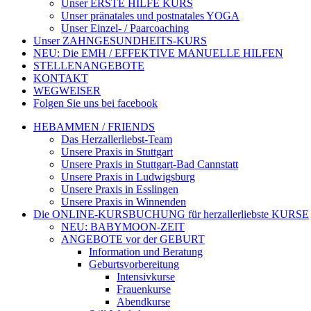
Unser ERSTE HILFE KURS
Unser pränatales und postnatales YOGA
Unser Einzel- / Paarcoaching
Unser ZAHNGESUNDHEITS-KURS
NEU: Die EMH / EFFEKTIVE MANUELLE HILFEN
STELLENANGEBOTE
KONTAKT
WEGWEISER
Folgen Sie uns bei facebook
HEBAMMEN / FRIENDS
Das Herzallerliebst-Team
Unsere Praxis in Stuttgart
Unsere Praxis in Stuttgart-Bad Cannstatt
Unsere Praxis in Ludwigsburg
Unsere Praxis in Esslingen
Unsere Praxis in Winnenden
Die ONLINE-KURSBUCHUNG für herzallerliebste KURSE
NEU: BABYMOON-ZEIT
ANGEBOTE vor der GEBURT
Information und Beratung
Geburtsvorbereitung
Intensivkurse
Frauenkurse
Abendkurse