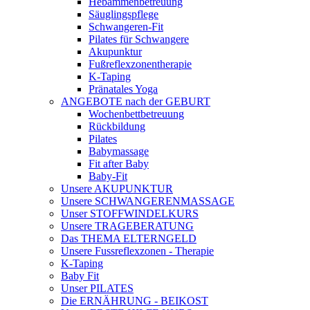
Hebammenbetreuung
Säuglingspflege
Schwangeren-Fit
Pilates für Schwangere
Akupunktur
Fußreflexzonentherapie
K-Taping
Pränatales Yoga
ANGEBOTE nach der GEBURT
Wochenbettbetreuung
Rückbildung
Pilates
Babymassage
Fit after Baby
Baby-Fit
Unsere AKUPUNKTUR
Unsere SCHWANGERENMASSAGE
Unser STOFFWINDELKURS
Unsere TRAGEBERATUNG
Das THEMA ELTERNGELD
Unsere Fussreflexzonen - Therapie
K-Taping
Baby Fit
Unser PILATES
Die ERNÄHRUNG - BEIKOST