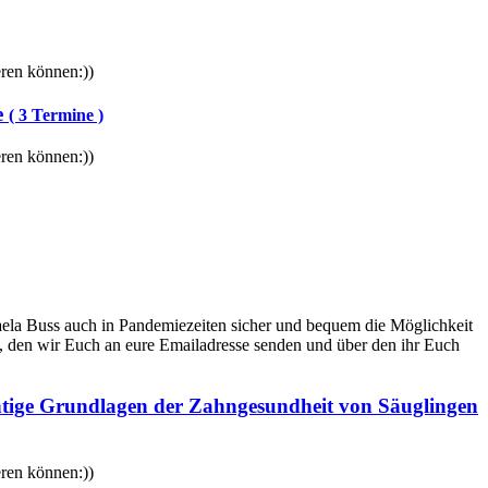
eren können:))
e
( 3 Termine )
eren können:))
a Buss auch in Pandemiezeiten sicher und bequem die Möglichkeit
k, den wir Euch an eure Emailadresse senden und über den ihr Euch
htige Grundlagen der Zahngesundheit von Säuglingen
eren können:))