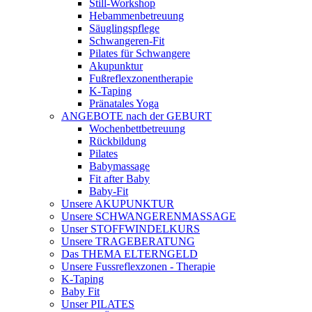
Still-Workshop
Hebammenbetreuung
Säuglingspflege
Schwangeren-Fit
Pilates für Schwangere
Akupunktur
Fußreflexzonentherapie
K-Taping
Pränatales Yoga
ANGEBOTE nach der GEBURT
Wochenbettbetreuung
Rückbildung
Pilates
Babymassage
Fit after Baby
Baby-Fit
Unsere AKUPUNKTUR
Unsere SCHWANGERENMASSAGE
Unser STOFFWINDELKURS
Unsere TRAGEBERATUNG
Das THEMA ELTERNGELD
Unsere Fussreflexzonen - Therapie
K-Taping
Baby Fit
Unser PILATES