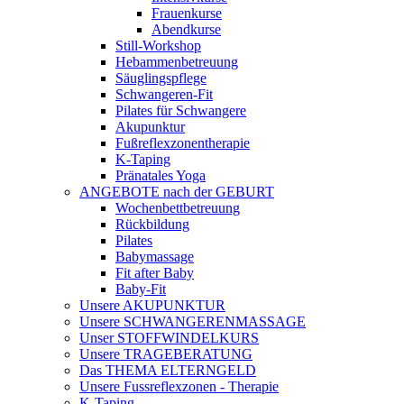
Frauenkurse
Abendkurse
Still-Workshop
Hebammenbetreuung
Säuglingspflege
Schwangeren-Fit
Pilates für Schwangere
Akupunktur
Fußreflexzonentherapie
K-Taping
Pränatales Yoga
ANGEBOTE nach der GEBURT
Wochenbettbetreuung
Rückbildung
Pilates
Babymassage
Fit after Baby
Baby-Fit
Unsere AKUPUNKTUR
Unsere SCHWANGERENMASSAGE
Unser STOFFWINDELKURS
Unsere TRAGEBERATUNG
Das THEMA ELTERNGELD
Unsere Fussreflexzonen - Therapie
K-Taping